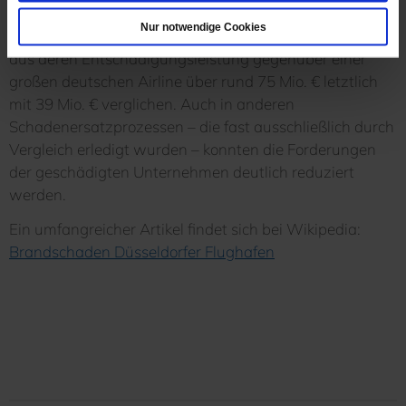
wurden zum Beispiel die auf ein
Nur notwendige Cookies
Versicherungskonsortium übergegangenen Ansprüche
aus deren Entschädigungsleistung gegenüber einer
großen deutschen Airline über rund 75 Mio. € letztlich
mit 39 Mio. € verglichen. Auch in anderen
Schadenersatzprozessen – die fast ausschließlich durch
Vergleich erledigt wurden – konnten die Forderungen
der geschädigten Unternehmen deutlich reduziert
werden.
Ein umfangreicher Artikel findet sich bei Wikipedia:
Brandschaden Düsseldorfer Flughafen